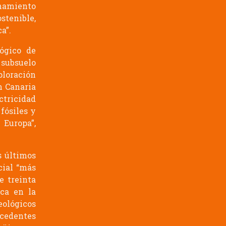
chamiento
tenible,
a”.
lógico de
 subsuelo
ploración
n Canaria
ctricidad
fósiles y
Europa”,
s últimos
cial “más
e treinta
ica en la
eológicos
ecedentes