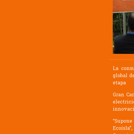
La cons
global d
etapa
Gran Can
electri
innovaci
“Supone
Ecoísla”