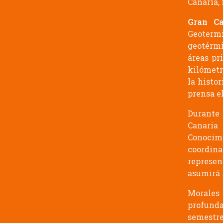
Canaria, 
Gran Ca
Geotermi
geotérmi
áreas pr
kilómetr
la histo
prensa e
Durante 
Canaria
Conocim
coordina
represen
asumirá 
Morales 
profund
semestr