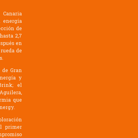
 Canaria
a energía
ección de
hasta 2,7
espués en
 rueda de
s.
e de Gran
nergía y
rink; el
Aguilera,
ermia que
Energy.
ploración
l primer
mpromiso