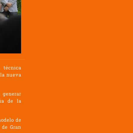
 técnica
 la nueva
n generar
ia de la
odelo de
o de Gran