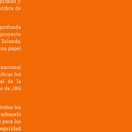
Agüimes y
tífica de
n profunda
 proyecto
Zelanda,
 un papel
rnacional
ficar los
al de la
te de JRG
todos los
 subsuelo
 para los
 seguridad