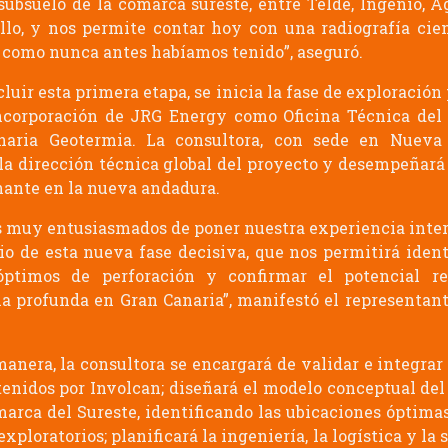
 subsuelo de la comarca sureste, entre Telde, Ingenio, 
llo, y nos permite contar hoy con una radiografía cien
 como nunca antes habíamos tenido”, aseguró.
luir esta primera etapa, se inicia la fase de exploració
ncorporación de JRG Energy como Oficina Técnica del
naria Geotermia. La consultora, con sede en Nueva 
la dirección técnica global del proyecto y desempeñará
ante en la nueva andadura.
 muy entusiasmados de poner nuestra experiencia inte
cio de esta nueva fase decisiva, que nos permitirá identi
óptimos de perforación y confirmar el potencial re
a profunda en Gran Canaria”, manifestó el representan
manera, la consultora se encargará de validar e integrar 
tenidos por Involcan; diseñará el modelo conceptual del
marca del Sureste, identificando las ubicaciones óptimas
xploratorios; planificará la ingeniería, la logística y la