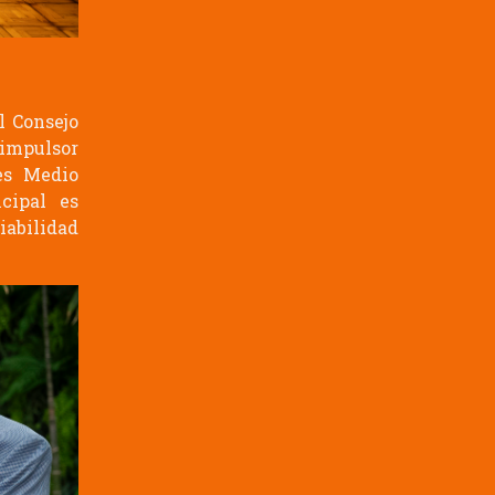
l Consejo
 impulsor
res Medio
cipal es
iabilidad