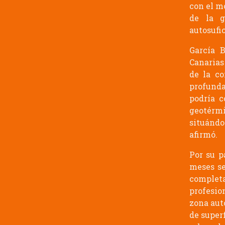
con el m
de la g
autosufic
García B
Canarias
de la co
profunda
podría c
geotérmi
situánd
afirmó.
Por su p
meses se
completa
profesio
zona aut
de super