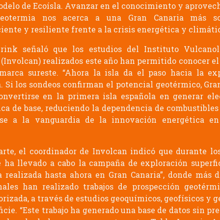
odelo de Ecoísla. Avanzar en el conocimiento y aprove
eotermia nos acerca a una Gran Canaria más sos
iente y resiliente frente a la crisis energética y climátic
rink señaló que los estudios del Instituto Vulcano
 (Involcan) realizados este año han permitido conocer el
marca sureste. “Ahora la isla da el paso hacia la ex
. Si los sondeos confirman el potencial geotérmico, Gra
onvertirse en la primera isla española en generar ele
ca de base, reduciendo la dependencia de combustibles 
ose a la vanguardia de la innovación energética en 
arte, el coordinador de Involcan indicó que durante lo
 ha llevado a cabo la campaña de exploración superfi
 realizada hasta ahora en Gran Canaria”, donde más d
nales han realizado trabajos de prospección geotérm
orizada, a través de estudios geoquímicos, geofísicos y g
ficie. “Este trabajo ha generado una base de datos sin pr