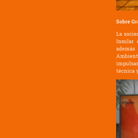
Sobre Gr
La socie
Insular 
además d
Ambient
impulsar
técnica 