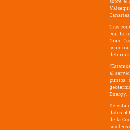
sobre el
Valsequi
Canarias
Tras conc
con la i
Gran Ca
asumirá 
determin
“Estamos
al servi
puntos 
geotermi
Energy.
De esta 
datos ob
de la Co
sondeos e