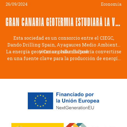
26/09/2024
Economía
GRAN CANARIA GEOTERMIA ESTUDIARÁ LA VIABILIDAD DE OBTENER ENERGÍA DEL INTERIOR DE LA TIERRA EN LA COMARCA SURESTE
Esta sociedad es un consorcio entre el CIEGC,
Dando Drilling Spain, Ayagaures Medio Ambiente
La energía geotérmica profunda podría convertirse
y Canary Islands Base
en una fuente clave para la producción de energía
eléctrica limpia en la isla.